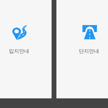
입지안내
단지안내
위치,입지,주변환경
단지설계,구성,평면설계